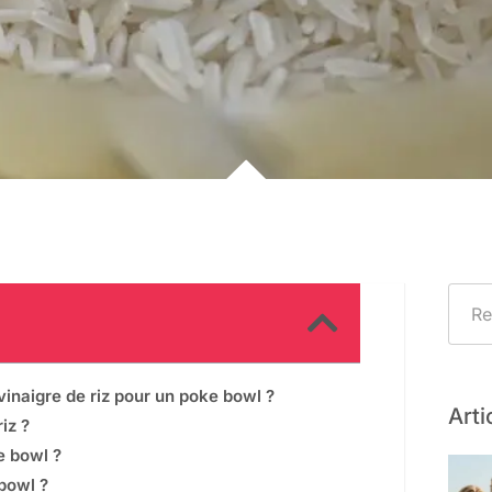
vinaigre de riz pour un poke bowl ?
Arti
iz ?
ke bowl ?
 bowl ?