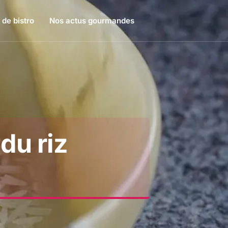
 de bistro
Nos actus gourmandes
du riz