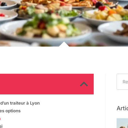
’un traiteur à Lyon
Arti
des options
n
si