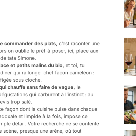
uste commander des plats,
c’est raconter une
lors on oublie le prêt-à-poser, ici, place aux
 de tata Simone.
ace et petits malins du bio,
et toi, tu
, dîner qui rallonge, chef façon caméléon :
 figée sous cloche.
 qui chauffe sans faire de vague,
le
égustations qui carburent à l’instinct : au
evis trop salé.
tte façon dont la cuisine pulse dans chaque
radoxale et limpide à la fois, impose ce
simple détail. Votre recherche ne se contente
ne scène, presque une arène, où tout