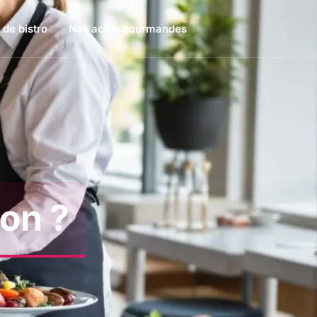
 de bistro
Nos actus gourmandes
yon ?