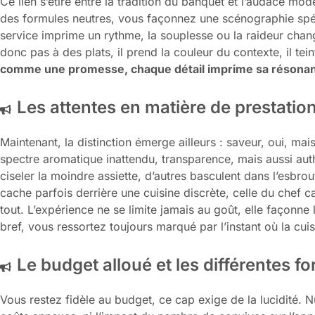
Ce lien s’étire entre la tradition du banquet et l’audace mod
des formules neutres, vous façonnez une scénographie spé
service imprime un rythme, la souplesse ou la raideur chan
donc pas à des plats, il prend la couleur du contexte, il tein
comme une promesse, chaque détail imprime sa résona
Les attentes en matière de prestation
Maintenant, la distinction émerge ailleurs : saveur, oui, mai
spectre aromatique inattendu, transparence, mais aussi authe
ciseler la moindre assiette, d’autres basculent dans l’esbro
cache parfois derrière une cuisine discrète, celle du chef 
tout. L’expérience ne se limite jamais au goût, elle façonne 
bref, vous ressortez toujours marqué par l’instant où la cuisi
Le budget alloué et les différentes f
Vous restez fidèle au budget, ce cap exige de la lucidité. 