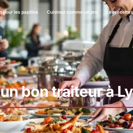
 pour les papilles
Cuisinez comme un pro
Les recettes
n bon traiteur à L