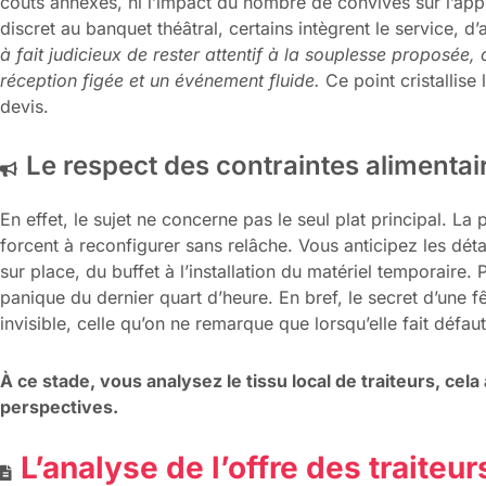
coûts annexes, ni l’impact du nombre de convives sur l’app
discret au banquet théâtral, certains intègrent le service, d’
à fait judicieux de rester attentif à la souplesse proposée, ce
réception figée et un événement fluide.
Ce point cristallise 
devis.
Le respect des contraintes alimentair
En effet, le sujet ne concerne pas le seul plat principal. La p
forcent à reconfigurer sans relâche. Vous anticipez les détai
sur place, du buffet à l’installation du matériel temporaire.
panique du dernier quart d’heure. En bref, le secret d’une f
invisible, celle qu’on ne remarque que lorsqu’elle fait défaut
À ce stade, vous analysez le tissu local de traiteurs, cel
perspectives.
L’analyse de l’offre des traiteur