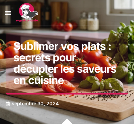
Sublimer vos plats :
secrets pour
décupler les saveurs
en cuisine
septembre 30, 2024