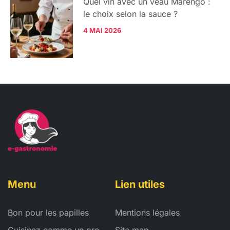
Quel vin avec un veau Marengo :
le choix selon la sauce ?
4 MAI 2026
Menu
Lien utiles
Bon pour les papilles
Mentions légales
Cuisinez comme un pro
Site map