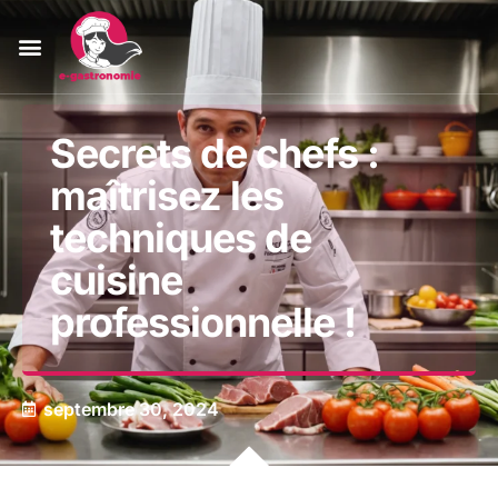
Secrets de chefs :
maîtrisez les
techniques de
cuisine
professionnelle !
septembre 30, 2024