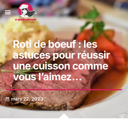
Roti de boeuf : les
astuces pour réussir
une cuisson comme
vous l’aimez…
mars 22, 2023