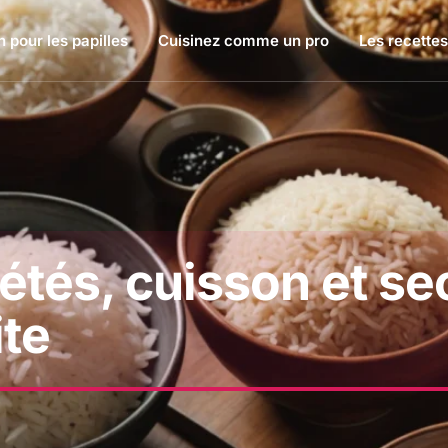
 pour les papilles
Cuisinez comme un pro
Les recettes
iétés, cuisson et se
ite