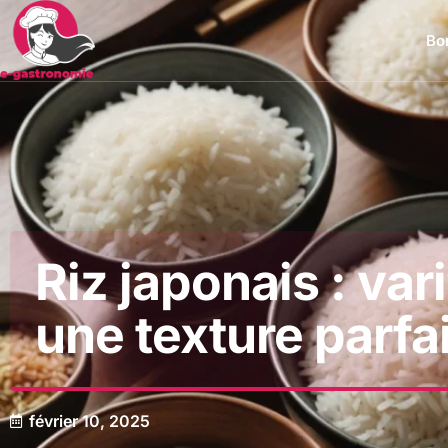
Bon
Riz japonais : var
une texture parfa
février 10, 2025