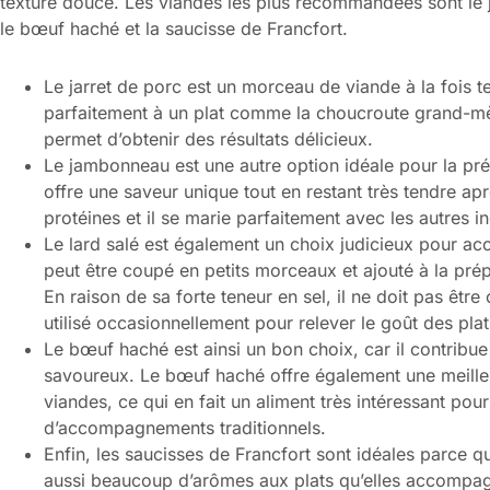
texture douce. Les viandes les plus recommandées sont le ja
le bœuf haché et la saucisse de Francfort.
Le jarret de porc est un morceau de viande à la fois 
parfaitement à un plat comme la choucroute grand-mère
permet d’obtenir des résultats délicieux.
Le jambonneau est une autre option idéale pour la pré
offre une saveur unique tout en restant très tendre ap
protéines et il se marie parfaitement avec les autres in
Le lard salé est également un choix judicieux pour a
peut être coupé en petits morceaux et ajouté à la pré
En raison de sa forte teneur en sel, il ne doit pas êt
utilisé occasionnellement pour relever le goût des pla
Le bœuf haché est ainsi un bon choix, car il contribue 
savoureux. Le bœuf haché offre également une meilleur
viandes, ce qui en fait un aliment très intéressant p
d’accompagnements traditionnels.
Enfin, les saucisses de Francfort sont idéales parce qu
aussi beaucoup d’arômes aux plats qu’elles accompagn