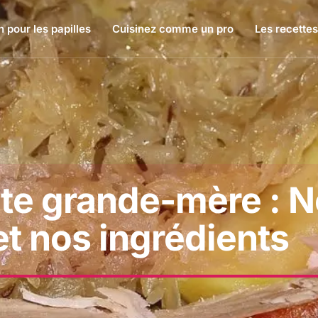
 pour les papilles
Cuisinez comme un pro
Les recettes
te grande-mère : 
et nos ingrédients