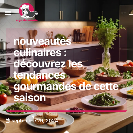
nouveautés
culinaires :
découvrez les
tendances
gourmandes de cette
saison
septembre 29, 2024