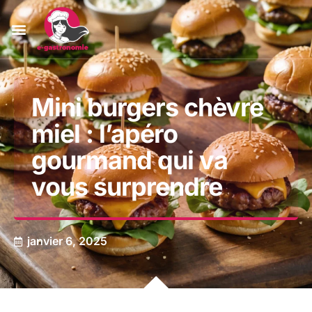
Mini burgers chèvre
miel : l’apéro
gourmand qui va
vous surprendre
janvier 6, 2025