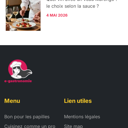
le choix selon la sauce ?
4 MAI 2026
Menu
Lien utiles
Bon pour les papilles
Mentions légales
Cuisinez comme un pro
Site map