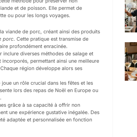
 cette méthode pour préserver non
viande et de poisson. Elle permet de
ette ou pour les longs voyages.
la viande de porc, créant ainsi des produits
e porc
. Cette pratique est transmise de
naire profondément enracinée.
ur inclure diverses méthodes de salage et
 incorporés, permettant ainsi une meilleure
. Chaque région développe alors ses
oue un rôle crucial dans les fêtes et les
résente lors des repas de Noël en Europe ou
.
ues grâce à sa capacité à offrir non
ment une expérience gustative inégalée. Des
té adaptée et personnalisée en fonction