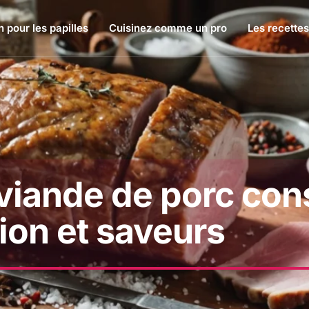
 pour les papilles
Cuisinez comme un pro
Les recettes
 viande de porc co
tion et saveurs