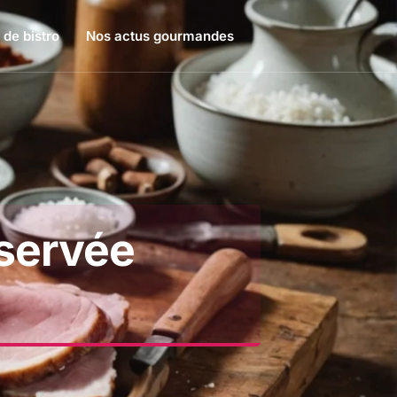
 de bistro
Nos actus gourmandes
nservée