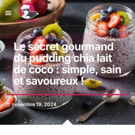
Le secret gourmand
du pudding chia lait
de coco : simple, sain
et savoureux !
novembre 19, 2024