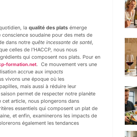
uotidien, la
qualité des plats
émerge
de conscience soudaine pour des mets de
de dans notre
quête incessante de santé,
que celles de l’HACCP, nous nous
ingrédients qui composent nos plats. Pour en
. Ce mouvement vers une
p-formation.net
lisation accrue aux i
mpacts
us vivons une époque où les
pilles, mais aussi à réduire leur
 saison permet de respecter notre planète
e cet article, nous plongerons dans
 critères essentiels qui composent un plat de
aine, et enfin, examinerons les impacts de
xplorerons également les tendances