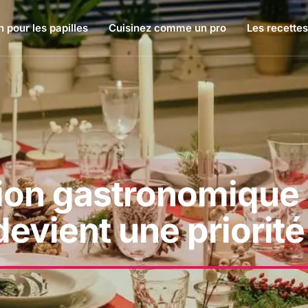
 pour les papilles
Cuisinez comme un pro
Les recettes
ction gastronomique 
devient une priorité