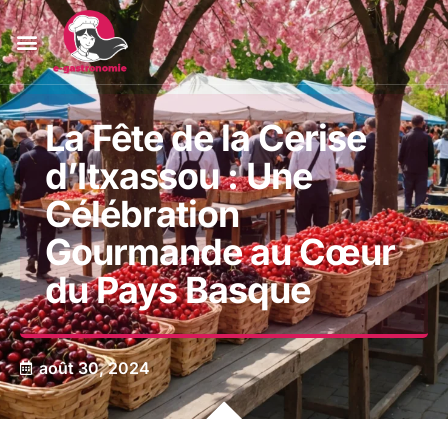
La Fête de la Cerise
d’Itxassou : Une
Célébration
Gourmande au Cœur
du Pays Basque
août 30, 2024