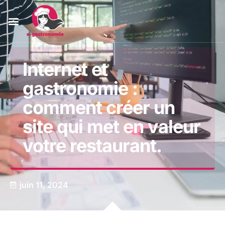
Internet et
gastronomie :
comment créer un
site qui met en valeur
votre restaurant.
juin 11, 2024