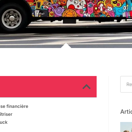
ise financière
Arti
triser
ruck