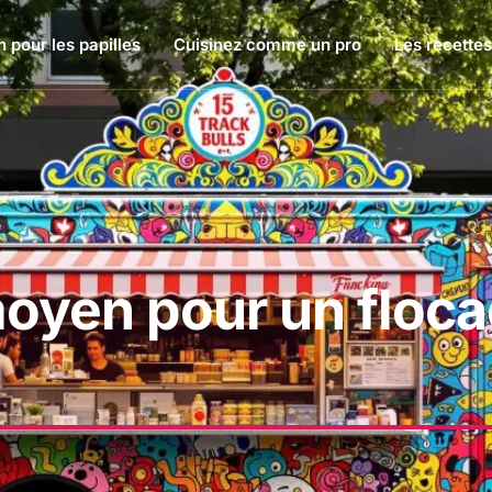
 pour les papilles
Cuisinez comme un pro
Les recettes
moyen pour un floc