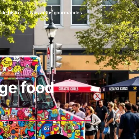
 de bistro
Nos actus gourmandes
age food