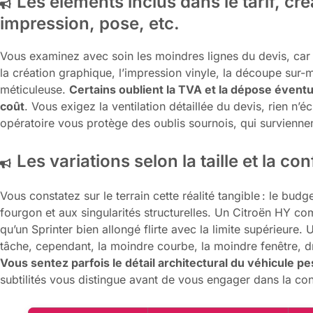
Les éléments inclus dans le tarif, cr
impression, pose, etc.
Vous examinez avec soin les moindres lignes du devis, car to
la création graphique, l’impression vinyle, la découpe sur-m
méticuleuse.
Certains oublient la TVA et la dépose éventue
coût
. Vous exigez la ventilation détaillée du devis, rien n
opératoire vous protège des oublis sournois, qui survienne
Les variations selon la taille et la co
Vous constatez sur le terrain cette réalité tangible : le budg
fourgon et aux singularités structurelles. Un Citroën HY c
qu’un Sprinter bien allongé flirte avec la limite supérieure. 
tâche, cependant, la moindre courbe, la moindre fenêtre, d
Vous sentez parfois le détail architectural du véhicule pes
subtilités vous distingue avant de vous engager dans la co