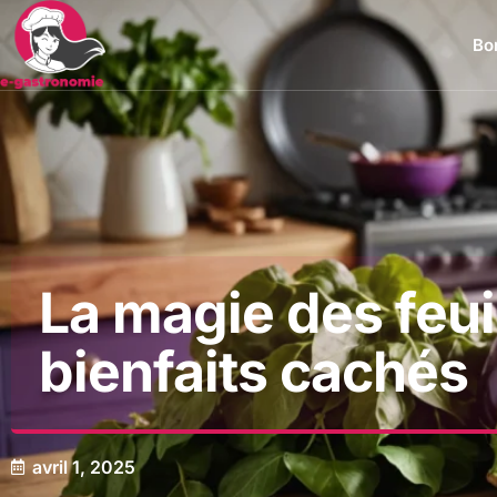
Bon
La magie des feui
bienfaits cachés
avril 1, 2025