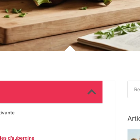
tivante
Arti
lles d’aubergine