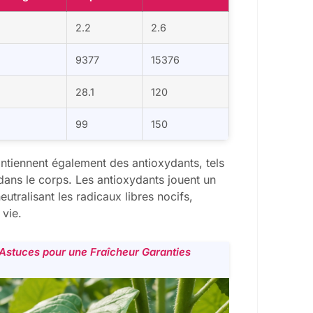
2.2
2.6
9377
15376
28.1
120
99
150
contiennent également des antioxydants, tels
 dans le corps. Les antioxydants jouent un
utralisant les radicaux libres nocifs,
 vie.
Astuces pour une Fraîcheur Garanties