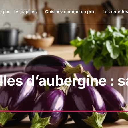
 pour les papilles
Cuisinez comme un pro
Les recettes
lles d’aubergine : s