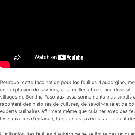
Pourquoi cette fascination pour les feuilles d’aubergine, m
une explosion de saveurs, ces feuilles offrent une diversité
villages du Burkina Faso aux assaisonnements plus subtils
racontent des histoires de cultures, de savoir-faire et de co
experts culinaires affirment même que cuisiner avec ces fe
les souvenirs d’enfance, lorsque les saveurs racontaient des
L’utilisation des feuilles d’aubergine ne se limite pas unique