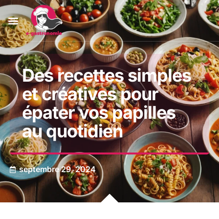
Des recettes simples
et créatives pour
épater vos papilles
au quotidien
septembre 29, 2024