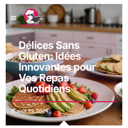
Délices Sans
Gluten: Idées
Innovantes pour
Vos Repas
Quotidiens
août 23, 2024