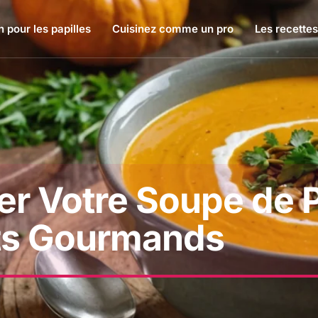
 pour les papilles
Cuisinez comme un pro
Les recettes
 Votre Soupe de Po
ets Gourmands